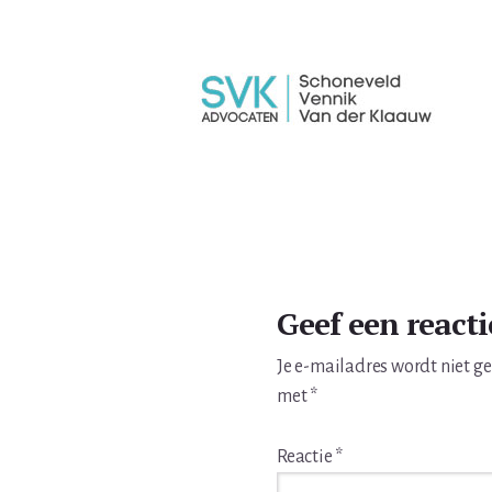
Lees
Interacties
Geef een reacti
Je e-mailadres wordt niet g
met
*
Reactie
*