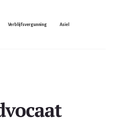
Verblijfsvergunning
Asiel
dvocaat