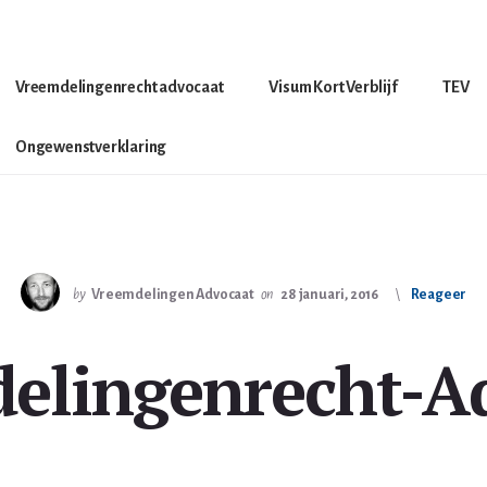
Vreemdelingenrecht advocaat
Visum Kort Verblijf
TEV
Ongewenstverklaring
by
Vreemdelingen Advocaat
on
28 januari, 2016
Reageer
elingenrecht-A