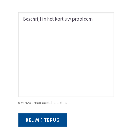
Beschrijf
in
het
kort
uw
juridische
probleem
*
0 van 200 max. aantal karakters