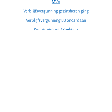
MVV
Verblijfsvergunning gezinshereniging
Verblijfsvergunning EU onderdaan
Kennismigrant / Zoekjaar
Verblijfsvergunning zelfstandige
Verblijfsvergunning medische gronden
Voortgezet verblijf
Verblijfsvergunning onbepaalde tijd
ASIEL
Asiel in Nederland aanvragen
Minderjarige Asielzoekers