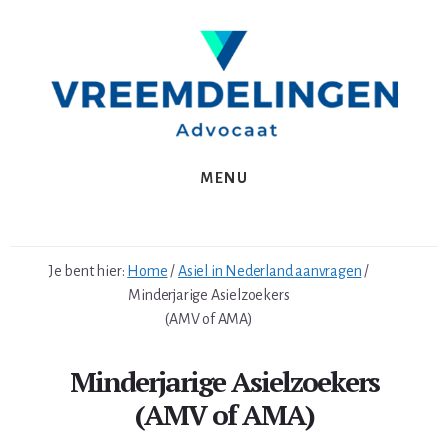
Spring
Skip
naar
to
de
content
eerste
sidebar
MENU
Je bent hier:
Home
/
Asiel in Nederland aanvragen
/
Minderjarige Asielzoekers
(AMV of AMA)
Minderjarige Asielzoekers
(AMV of AMA)