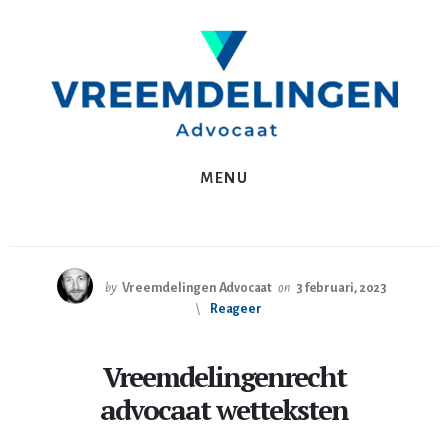
Spring
Skip
naar
to
de
content
eerste
sidebar
MENU
by
Vreemdelingen Advocaat
on
3 februari, 2023
Reageer
Vreemdelingenrecht
advocaat wetteksten