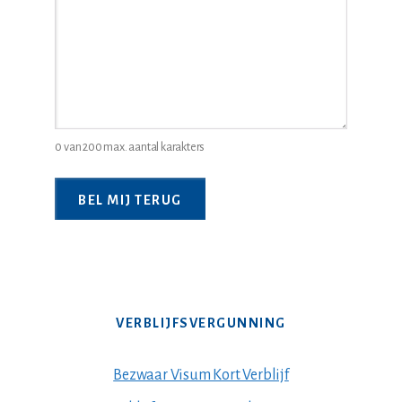
juridische
probleem
*
0 van 200 max. aantal karakters
VERBLIJFSVERGUNNING
Bezwaar Visum Kort Verblijf