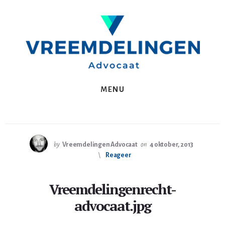
Spring
Skip
naar
to
de
content
eerste
sidebar
MENU
by
Vreemdelingen Advocaat
on
4 oktober, 2013
Reageer
Vreemdelingenrecht-
advocaat.jpg