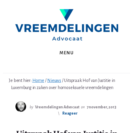
Spring
Skip
naar
to
de
content
eerste
sidebar
MENU
Je bent hier:
Home
/
Nieuws
/
Uitspraak Hof van Justitie in
Luxemburg in zaken over homoseksuele vreemdelingen
by
Vreemdelingen Advocaat
on
7 november, 2013
Reageer