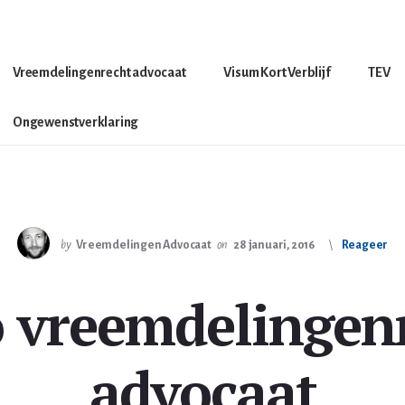
Vreemdelingenrecht advocaat
Visum Kort Verblijf
TEV
Ongewenstverklaring
by
Vreemdelingen Advocaat
on
28 januari, 2016
Reageer
 vreemdelingen
advocaat