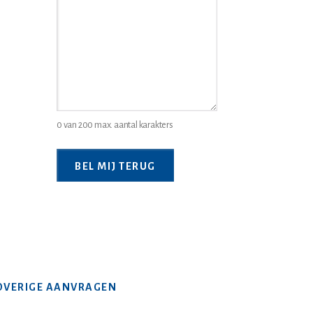
juridische
probleem
*
0 van 200 max. aantal karakters
OVERIGE AANVRAGEN