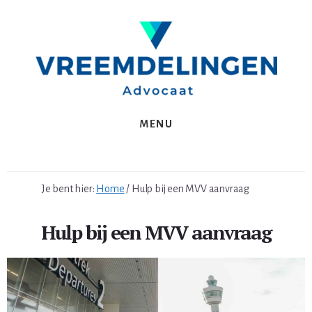
Spring
Skip
naar
to
de
content
eerste
sidebar
MENU
Je bent hier:
Home
/
Hulp bij een MVV aanvraag
Hulp bij een MVV aanvraag