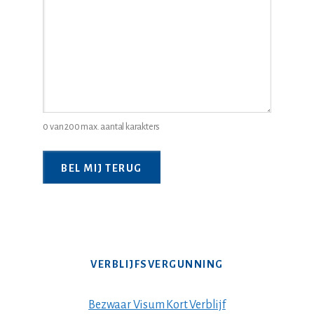
juridische
probleem
*
0 van 200 max. aantal karakters
VERBLIJFSVERGUNNING
Bezwaar Visum Kort Verblijf