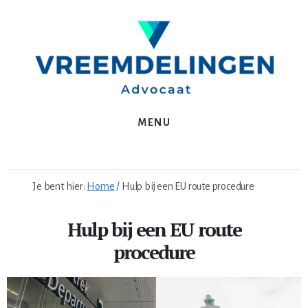
Spring
Skip
naar
to
de
content
eerste
sidebar
MENU
Je bent hier:
Home
/
Hulp bij een EU route procedure
Hulp bij een EU route
procedure