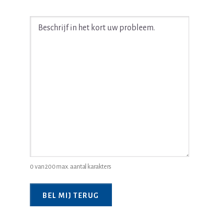
Beschrijf
in
het
kort
uw
juridische
probleem
*
0 van 200 max. aantal karakters