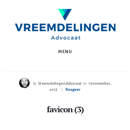
Spring
Skip
naar
to
de
content
eerste
sidebar
MENU
by
Vreemdelingen Advocaat
on
13 november,
2013
Reageer
favicon (3)