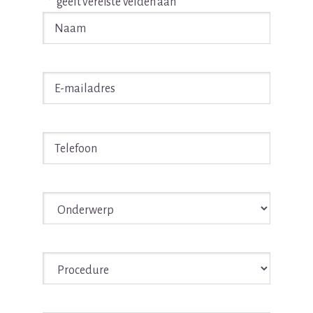
"
*
" geeft vereiste velden aan
Naam
*
E-
mailadres
*
Telefoon
*
Onderwerp
*
Procedure
*