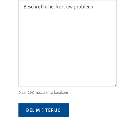
Beschrijf
in
het
kort
uw
juridische
probleem
*
0 van 200 max. aantal karakters