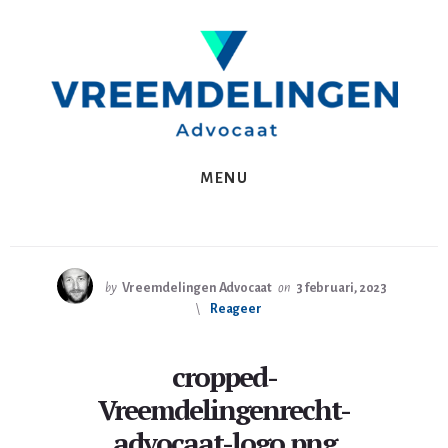
Spring
Skip
naar
to
de
content
eerste
sidebar
MENU
by
Vreemdelingen Advocaat
on
3 februari, 2023
Reageer
cropped-
Vreemdelingenrecht-
advocaat-logo.png