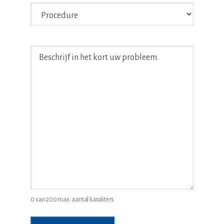
Procedure
*
Beschrijf
in
het
kort
uw
juridische
probleem
*
0 van 200 max. aantal karakters