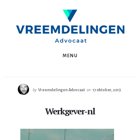
Spring
Skip
naar
to
de
content
eerste
sidebar
MENU
by
Vreemdelingen Advocaat
on
17 oktober, 2013
Werkgever-nl