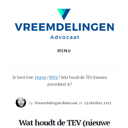
Spring
Skip
naar
to
de
content
eerste
sidebar
MENU
Je bent hier:
Home
/
MVV
/
Wat houdt de TEV (nieuwe
procedure) in?
by
Vreemdelingen Advocaat
on
23 oktober, 2013
Wat houdt de TEV (nieuwe