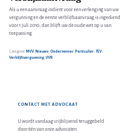
Als u een aanvraag indient voor een verlenging van uw
vergunning en de eerste verblijfsaanvraag is ingediend
voor 1 juli 2010, dan blijft uw de oude wet op u van
toepassing.
Categorie:
MVV
,
Nieuws
,
Ondernemer
,
Particulier
,
TEV
,
Verblijfsvergunning
,
VVR
Primaire
CONTACT MET ADVOCAAT
Sidebar
U wordt vandaag vrijblijvend teruggebeld
door één van onze advocaten.