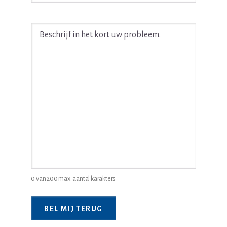
Beschrijf
in
het
kort
uw
juridische
probleem
*
0 van 200 max. aantal karakters